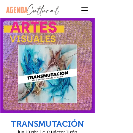
TRANSMUTACIÓN
jue, 13 abr
  |  
c. C Héctor Tizón