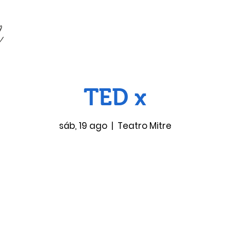
TED x
sáb, 19 ago
  |  
Teatro Mitre
Las entradas no están a la venta
Ver otros eventos