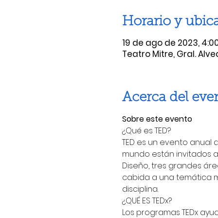
Horario y ubic
19 de ago de 2023, 4:00 
Teatro Mitre, Gral. Alv
Acerca del eve
Sobre este evento
¿Qué es TED? 
TED es un evento anual
mundo están invitados a 
Diseño, tres grandes ár
cabida a una temática m
disciplina.
¿QUÉ ES TEDx? 
Los programas TEDx ayuda