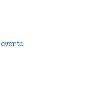
 evento
Artes escénicas
Museos
Artes visuales
Espacios cul
Letras
Próximos ev