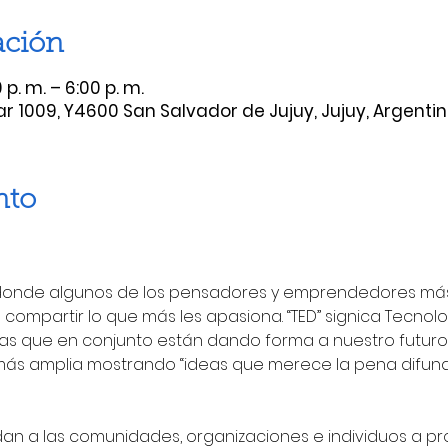
ación
p. m. – 6:00 p. m.
ear 1009, Y4600 San Salvador de Jujuy, Jujuy, Argenti
nto
 donde algunos de los pensadores y emprendedores más
compartir lo que más les apasiona. “TED” signica Tecnolog
eas que en conjunto están dando forma a nuestro futuro.
ás amplia mostrando “ideas que merece la pena difundir
n a las comunidades, organizaciones e individuos a prod