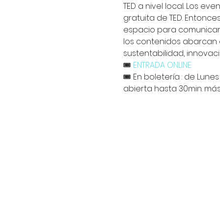
TED a nivel local. Los ev
gratuita de TED. Entonces
espacio para comunicar i
los contenidos abarcan d
sustentabilidad, innovaci
🎟️
 ENTRADA ONLINE
🎟️ En boletería : de Lune
abierta hasta 30min. más