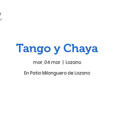
Tango y Chaya
mar, 04 mar
  |  
Lozano
En Patio Milonguero de Lozano
Las entradas no están a la venta
Ver otros eventos