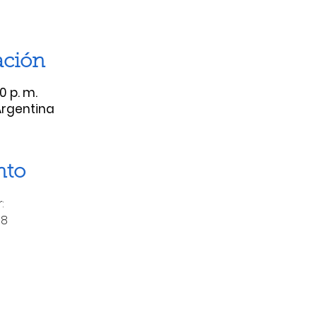
ación
0 p. m.
Argentina
nto
: 
08