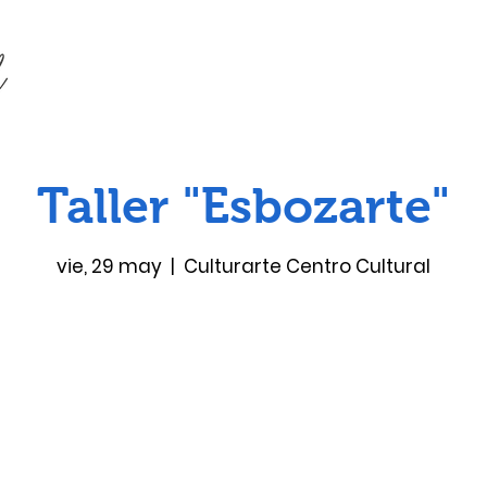
Taller "Esbozarte"
vie, 29 may
  |  
Culturarte Centro Cultural
Las entradas no están a la venta
Ver otros eventos