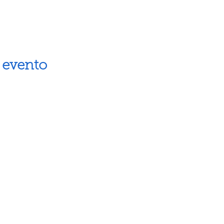
 evento
Artes escénicas
Museos
Artes visuales
Espacios cul
Letras
Próximos ev
Fiestas populares
Calendario 