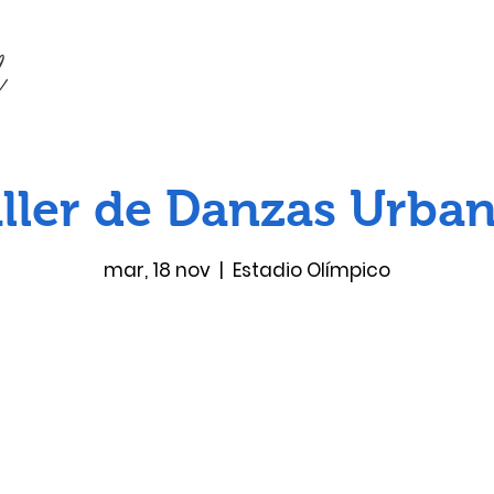
ller de Danzas Urba
mar, 18 nov
  |  
Estadio Olímpico
Ya no es posible registrarse
Ver otros eventos