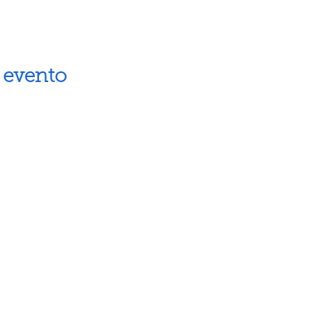
 evento
Artes escénicas
Museos
Artes visuales
Espacios cul
Letras
Próximos ev
Fiestas populares
Calendario 