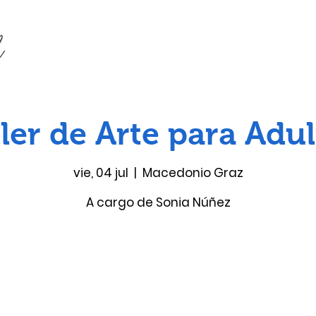
ler de Arte para Adu
vie, 04 jul
  |  
Macedonio Graz
A cargo de Sonia Núñez
Las entradas no están a la venta
Ver otros eventos