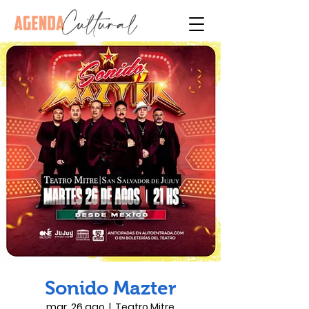
Sonido Mazter
mar, 26 ago
  |  
Teatro Mitre