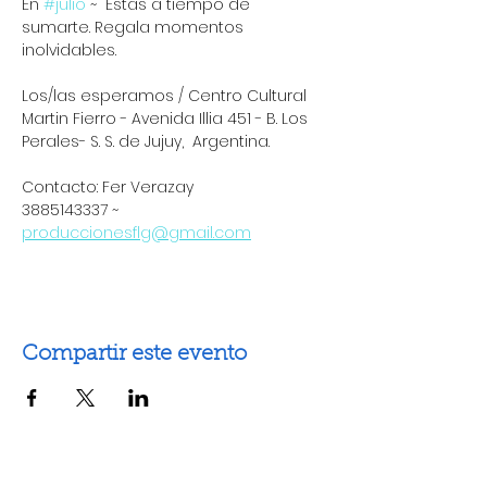
En 
#julio
 ~  Estas a tiempo de 
sumarte. Regala momentos 
inolvidables.  
Los/las esperamos / Centro Cultural 
Martin Fierro - Avenida Illia 451 - B. Los 
Perales- S. S. de Jujuy,  Argentina.
Contacto: Fer Verazay
3885143337 ~ 
produccionesflg@gmail.com
Compartir este evento