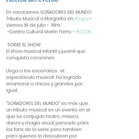
Acerca del evento
En vacaciones. SOÑADORES DEL MUNDO 
Tributo Musical a Margarita en 
#Jujuy
 ~ 
Viernes 18 de julio ~  16hs
 ~Centro Cultural Martin Fierro ~ 
#CCMF
.
 SOBRE EL SHOW 
El show musical infantil y juvenil que 
conquista corazones.
Llega a los escenarios , el 
espectáculo musical  ha logrado 
enamorar a chicos y grandes por 
igual.
“SOÑADORES DEL MUNDO” es más que 
un tributo musical: es un evento en el 
que se conjugan teatro, música, 
danza y magia visual, pensado para 
los fans de la serie, pero también 
para quienes la descubren por 