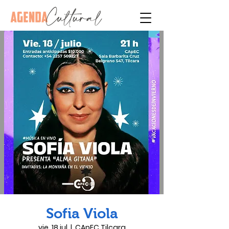
Sofia Viola
vie, 18 jul
  |  
CApEC Tilcara