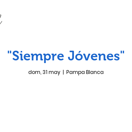
"Siempre Jóvenes"
dom, 31 may
  |  
Pampa Blanca
Las entradas no están a la venta
Ver otros eventos