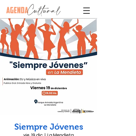
Siempre Jóvenes
vie, 19 dic
  |  
La Mendieta