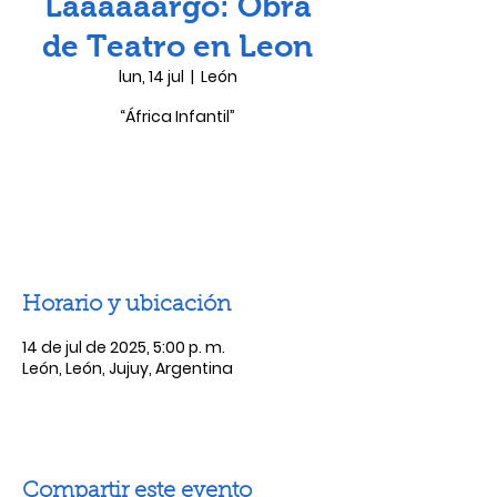
Laaaaaargo: Obra
de Teatro en Leon
lun, 14 jul
  |  
León
“África Infantil”
Las entradas no están a la venta
Ver otros eventos
Horario y ubicación
14 de jul de 2025, 5:00 p. m.
León, León, Jujuy, Argentina
Compartir este evento