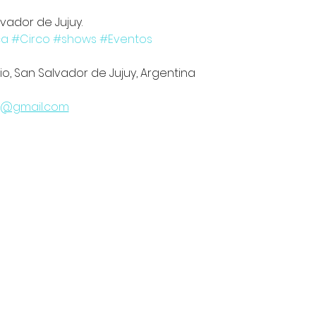
vador de Jujuy.
ca
#Circo
#shows
#Eventos
o, San Salvador de Jujuy, Argentina
l@gmail.com