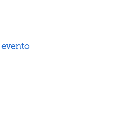
 evento
Artes escénicas
Museos
Artes visuales
Espacios cul
Letras
Próximos ev
Fiestas populares
Calendario 