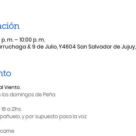
ación
p. m. – 10:00 p. m.
rruchaga & 9 de Julio, Y4604 San Salvador de Jujuy,
nto
l Viento.
n los domingos de Peña.
 18 a 21hs
 pañuelo, y por supuesto pasa la voz.
Accame