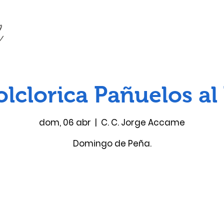
lclorica Pañuelos al
dom, 06 abr
  |  
C. C. Jorge Accame
Domingo de Peña.
Las entradas no están a la venta
Ver otros eventos