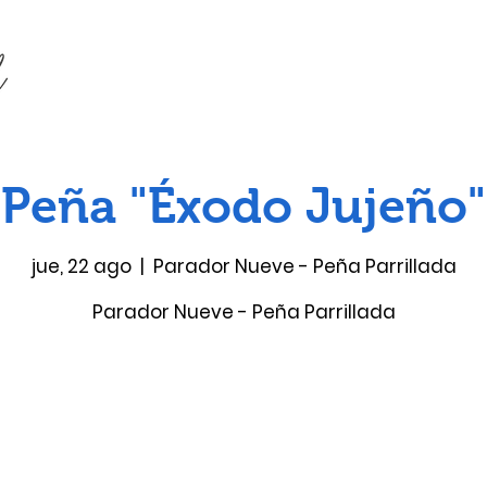
Peña "Éxodo Jujeño"
jue, 22 ago
  |  
Parador Nueve - Peña Parrillada
Parador Nueve - Peña Parrillada
Las entradas no están a la venta
Ver otros eventos