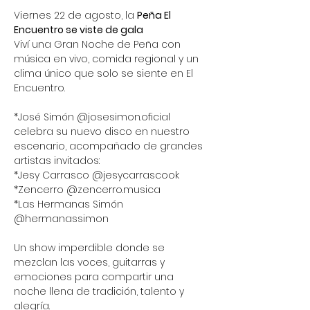
Viernes 22 de agosto, la 
Peña El 
Encuentro se viste de gala 
Viví una Gran Noche de Peña con 
música en vivo, comida regional y un 
clima único que solo se siente en El 
Encuentro.
*José Simón @josesimon.oficial 
celebra su nuevo disco en nuestro 
escenario, acompañado de grandes 
artistas invitados:
*Jesy Carrasco @jesycarrascook
*Zencerro @zencerro.musica
*Las Hermanas Simón 
@hermanassimon
Un show imperdible donde se 
mezclan las voces, guitarras y 
emociones para compartir una 
noche llena de tradición, talento y 
alegría.