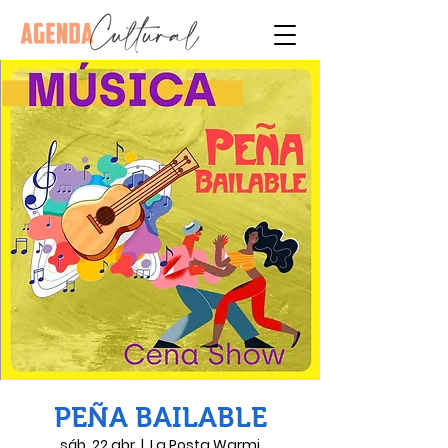
PEÑA BAILABLE
sáb, 22 abr
  |  
La Posta Warmi