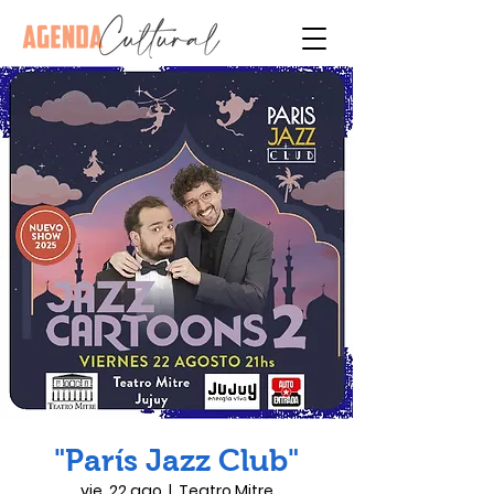
"París Jazz Club"
vie, 22 ago
  |  
Teatro Mitre