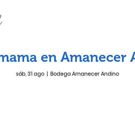
mama en Amanecer 
sáb, 31 ago
  |  
Bodega Amanecer Andino
Las entradas no están a la venta
Ver otros eventos