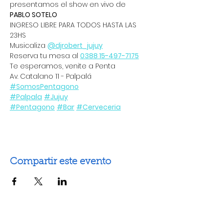
presentamos el show en vivo de 
PABLO SOTELO 
INGRESO LIBRE PARA TODOS HASTA LAS 
23HS 
Musicaliza 
@djrobert_jujuy
Reserva tu mesa al 
0388 15-497-7175
Te esperamos, venite a Penta 
Av. Catalano 11 - Palpalá 
#SomosPentagono
#Palpala
#Jujuy
#Pentagono
#Bar
#Cerveceria
Compartir este evento