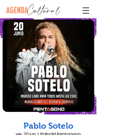
Pablo Sotelo
vie, 20 jun
  |  
Palpalá Pentagono