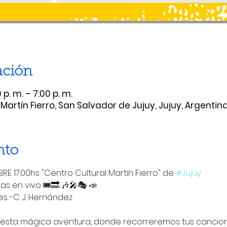
ación
 p. m. – 7:00 p. m.
Martín Fierro, San Salvador de Jujuy, Jujuy, Argentin
nto
E 17:00hs "Centro Cultural Martín Fierro" de 
#Jujuy
 en vivo 🎟️🔜 🎶🎤🎭 📣
ales -C. J. Hernández
 esta mágica aventura, donde recorreremos tus cancione