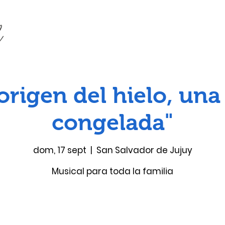
origen del hielo, un
congelada"
dom, 17 sept
  |  
San Salvador de Jujuy
Musical para toda la familia
Las entradas no están a la venta