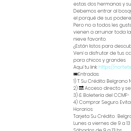
estas dos hermanas y s
Debemos entrar al bosqu
el porqué de sus podere
Pero no a todos les gusta
vienen a arruinar toda l
nieve favorito.
¿Están listos para descubr
Vení a disfrutar de tus c
para chicos y grandes.
Aquí tu link: 
https://norte
🎟️Entradas:
1) T. Su Crédito: Belgrano 
2) 🔜 Acceso directo y s
3) & Boletería del CCMF-
4) Comprar Seguro. Evita
Horarios:
Tarjeta Su Crédito : Belgr
Lunes a viernes de 9 a 13 h
Sábados de 9 a 13 hs.