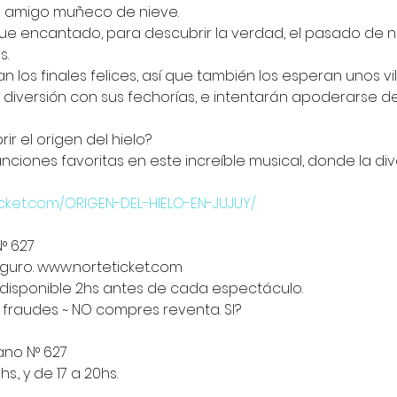
u amigo muñeco de nieve.
e encantado, para descubrir la verdad, el pasado de n
s.
n los finales felices, así que también los esperan unos vi
a diversión con sus fechorías, e intentarán apoderarse 
ir el origen del hielo?
anciones favoritas en este increíble musical, donde la d
ticket.com/ORIGEN-DEL-HIELO-EN-JUJUY/
N° 627
eguro. www.norteticket.com
 disponible 2hs antes de cada espectáculo.
 fraudes ~ NO compres reventa. SI?
ano N° 627
s., y de 17 a 20hs.