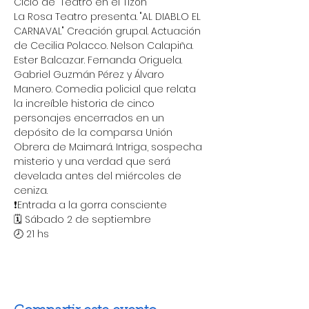
Ciclo de 'Teatro en el Tizón '
La Rosa Teatro presenta. "AL DIABLO EL 
CARNAVAL" Creación grupal. Actuación 
de Cecilia Polacco. Nelson Calapiña. 
Ester Balcazar. Fernanda Origuela. 
Gabriel Guzmán Pérez y Álvaro 
Manero. Comedia policial que relata 
la increíble historia de cinco 
personajes encerrados en un 
depósito de la comparsa Unión 
Obrera de Maimará. Intriga, sospecha 
misterio y una verdad que será 
develada antes del miércoles de 
ceniza.
❗️Entrada a la gorra consciente
🗓 Sábado 2 de septiembre
🕗 21 hs