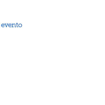
 evento
Artes escénicas
Museos
Artes visuales
Espacios cul
Letras
Próximos ev
Fiestas populares
Calendario 