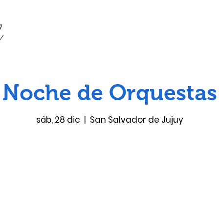
Noche de Orquestas
sáb, 28 dic
  |  
San Salvador de Jujuy
Las entradas no están a la venta
Ver otros eventos