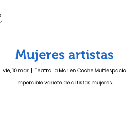
Mujeres artistas
vie, 10 mar
  |  
Teatro La Mar en Coche Multiespacio
Imperdible variete de artistas mujeres.
Las entradas no están a la venta
Ver otros eventos