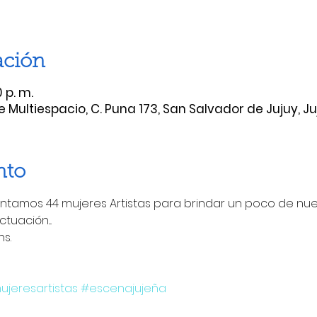
ación
 p. m.
Multiespacio, C. Puna 173, San Salvador de Jujuy, Ju
nto
untamos 44 mujeres Artistas para brindar un poco de nue
tuación....
s. 
jeresartistas
#escenajujeña