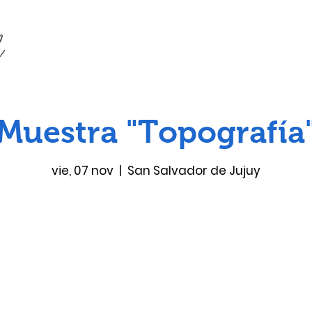
Muestra "Topografía
vie, 07 nov
  |  
San Salvador de Jujuy
Las entradas no están a la venta
Ver otros eventos