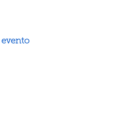
 evento
Artes escénicas
Museos
Artes visuales
Espacios cul
Letras
Próximos ev
Fiestas populares
Calendario 