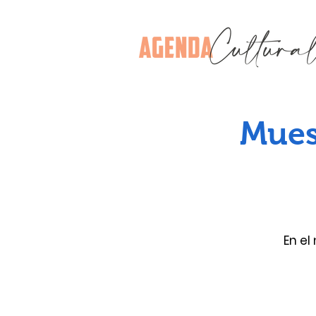
Mues
En el