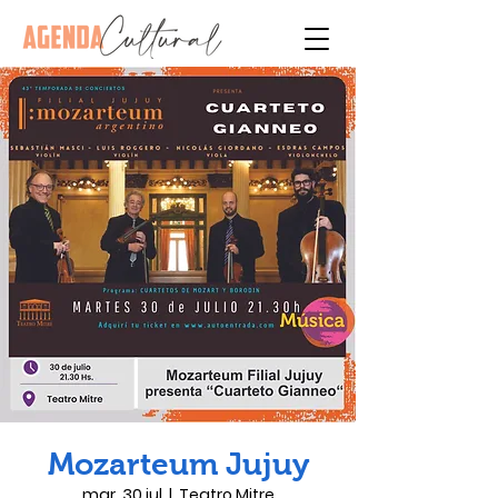
Mozarteum Jujuy
mar, 30 jul
  |  
Teatro Mitre