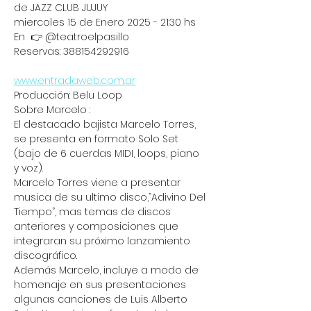
de JAZZ CLUB JUJUY 
miercoles 15 de Enero 2025 - 21:30 hs 
En  👉 @teatroelpasillo 
Reservas: 388154292916
www.entradaweb.com.ar
Producción: Belu Loop 
Sobre Marcelo :
El destacado bajista Marcelo Torres, 
se presenta en formato Solo Set 
(bajo de 6 cuerdas MIDI, loops, piano 
y voz). 
Marcelo Torres viene a presentar 
musica de su ultimo disco,“Adivino Del 
Tiempo”, mas temas de discos 
anteriores y composiciones que 
integraran su próximo lanzamiento 
discográfico.
Además Marcelo, incluye a modo de 
homenaje en sus presentaciones 
algunas canciones de Luis Alberto 