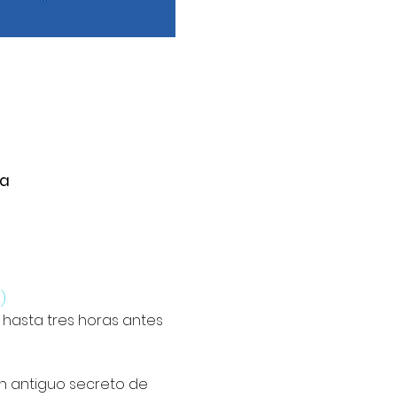
na
)
na hasta tres horas antes 
n antiguo secreto de 