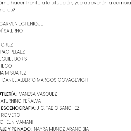
ómo hacer frente a la situación,  ¿se atreverán a cambiar
ellas?.
 CARMEN ECHENIQUE
MÍ SALERNO
 CRUZ
UPAC PELAEZ
EQUIEL BORIS
CHECO
IA M. SUAREZ
  DANIEL ALBERTO MARCOS COVACEVICH
TILERÍA:
  VANESA VASQUEZ
SATURNINO PEÑALVA
E ESCENOGRAFIA: 
J. C. FABIO SANCHEZ
O ROMERO
 CHELIN MAMANI
JE Y PEINADO: 
 NAYRA MUÑOZ ARANCIBIA