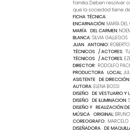
familia. Deben resolver c
que la sociedad tiene de 
FICHA TÉCNICA:
ENCARNACIÓN: 
MARÍA DEL
MARÍA   DEL CARMEN:
 NOE
BLANCA:
 SILVIA GALLEGOS
JUAN   ANTONIO:
 ROBERTO
TÉCNICOS   / ACTORES:  
T
TÉCNICOS   / ACTORES:
 EZ
DIRECTOR: 
 RODOLFO PA
PRODUCTORA   LOCAL: 
JUL
ASISTENTE   DE DIRECCIÓN:
AUTORA:
 ELENA BOSSI
DISEÑO   DE VESTUARIO Y U
DISEÑO   DE ILUMINACION:
 
DISEÑO Y   REALIZACIÓN D
MÚSICA   ORIGINAL:
 BRUN
COREOGRAFO:
  MARCELO
DISEÑADORA   DE MAQUILLA