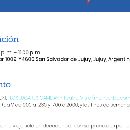
ación
. m. – 11:00 p. m.
ear 1009, Y4600 San Salvador de Jujuy, Jujuy, Argenti
nto
NE : 
LOS LUGARES CAMBIAN - Teatro Mitre (meinscribo.com
 (L a V de 9:00 a 12:30 y 17:00 a 20:00, y los fines de sema
n la vieja sala en decadencia,  son sorprendidas por  u