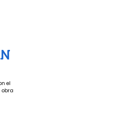
AN
on el
a obra