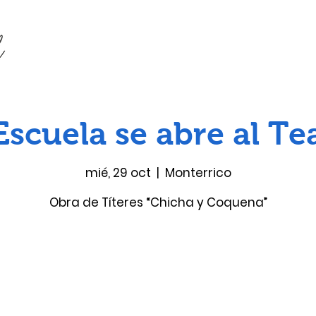
Escuela se abre al Te
mié, 29 oct
  |  
Monterrico
Obra de Títeres “Chicha y Coquena”
Las entradas no están a la venta
Ver otros eventos