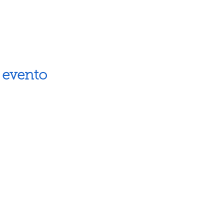
 evento
Artes escénicas
Museos
Artes visuales
Espacios cul
Letras
Próximos ev