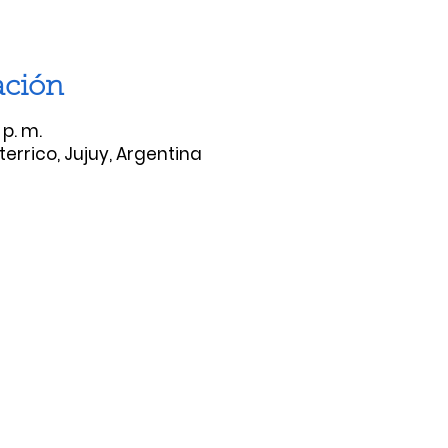
ación
 p. m.
errico, Jujuy, Argentina