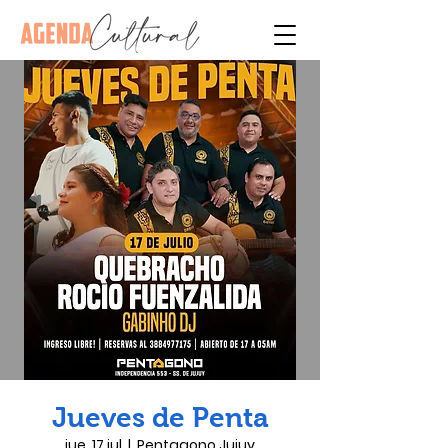
Jueves de Penta
jue, 17 jul
  |  
Pentagono Jujuy