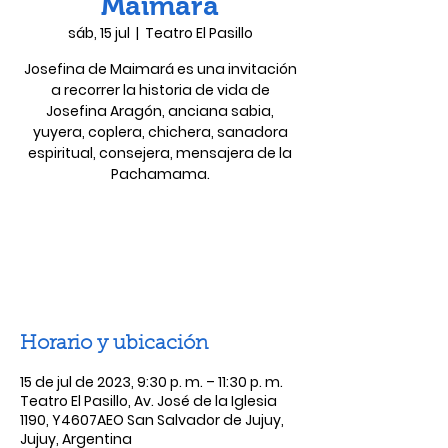
Maimará
sáb, 15 jul
  |  
Teatro El Pasillo
Josefina de Maimará es una invitación
a recorrer la historia de vida de
Josefina Aragón, anciana sabia,
yuyera, coplera, chichera, sanadora
espiritual, consejera, mensajera de la
Pachamama.
Las entradas no están a la venta
Ver otros eventos
Horario y ubicación
15 de jul de 2023, 9:30 p. m. – 11:30 p. m.
Teatro El Pasillo, Av. José de la Iglesia
1190, Y4607AEO San Salvador de Jujuy,
Jujuy, Argentina