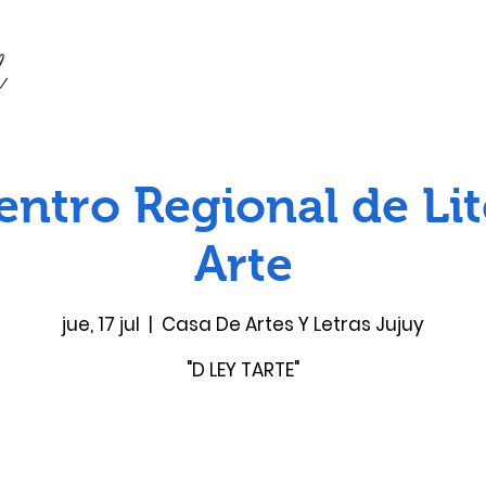
entro Regional de Lit
Arte
jue, 17 jul
  |  
Casa De Artes Y Letras Jujuy
"D LEY TARTE"
Las entradas no están a la venta