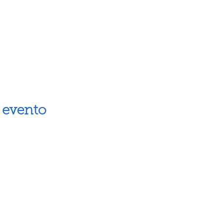
 evento
Artes escénicas
Museos