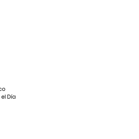
co
el Día