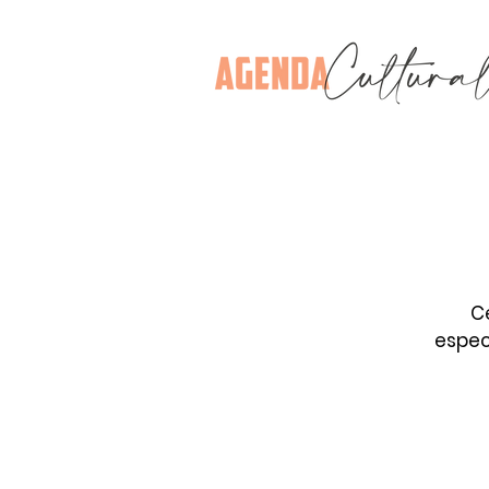
C
espec