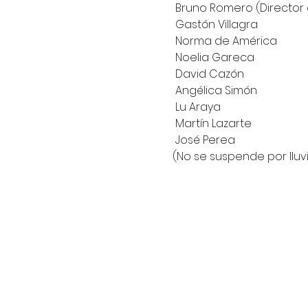
 Bruno Romero (Director de la Orquesta Sinfónica)

 Gastón Villagra

 Norma de América

 Noelia Gareca

 David Cazón

 Angélica Simón

 Lu Araya

 Martín Lazarte

 José Perea
(No se suspende por lluv