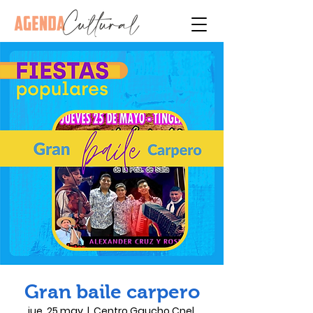
Gran baile carpero
jue, 25 may
  |  
Centro Gaucho Cnel.