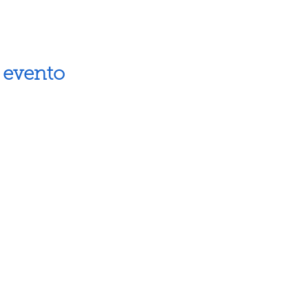
 evento
Artes escénicas
Museos
Artes visuales
Espacios cul
Letras
Próximos ev
Fiestas populares
Calendario 