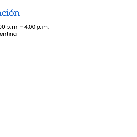
ación
0 p. m. – 4:00 p. m.
gentina