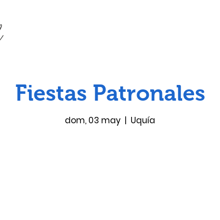
Fiestas Patronales
dom, 03 may
  |  
Uquía
Las entradas no están a la venta
Ver otros eventos