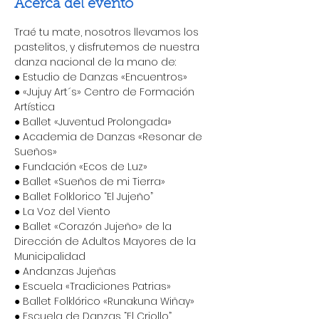
Acerca del evento
Traé tu mate, nosotros llevamos los 
pastelitos, y disfrutemos de nuestra 
danza nacional de la mano de:

● Estudio de Danzas «Encuentros»

● «Jujuy Art´s» Centro de Formación 
Artística

● Ballet «Juventud Prolongada»

● Academia de Danzas «Resonar de 
Sueños»

● Fundación «Ecos de Luz»

● Ballet «Sueños de mi Tierra»

● Ballet Folklorico “El Jujeño”

● La Voz del Viento

● Ballet «Corazón Jujeño» de la 
Dirección de Adultos Mayores de la 
Municipalidad

● Andanzas Jujeñas

● Escuela «Tradiciones Patrias»

● Ballet Folklórico «Runakuna Wiñay»

● Escuela de Danzas “El Criollo”
