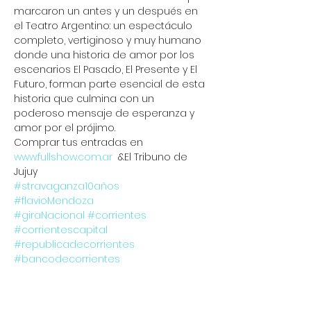
marcaron un antes y un después en 
el Teatro Argentino: un espectáculo 
completo, vertiginoso y muy humano 
donde una historia de amor por los 
escenarios El Pasado, El Presente y El 
Futuro, forman parte esencial de esta 
historia que culmina con un 
poderoso mensaje de esperanza y 
amor por el prójimo.
Comprar tus entradas en 
www.fullshow.com.ar
  &El Tribuno de 
Jujuy
#stravaganza10años
#flavioMendoza
#giraNacional
#corrientes
#corrientescapital
#republicadecorrientes
#bancodecorrientes