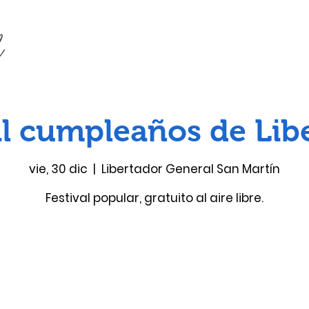
al cumpleaños de Lib
vie, 30 dic
  |  
Libertador General San Martín
Festival popular, gratuito al aire libre.
Las entradas no están a la venta
Ver otros eventos