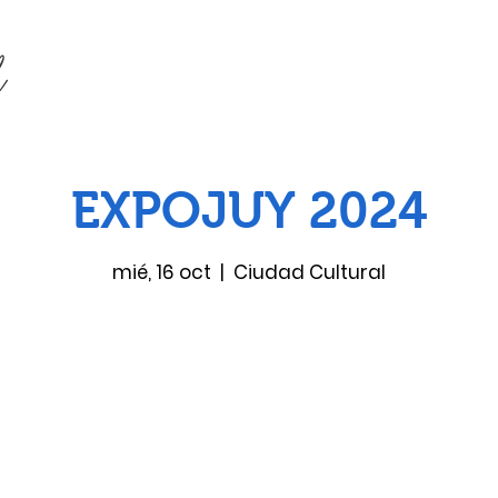
EXPOJUY 2024
mié, 16 oct
  |  
Ciudad Cultural
Las entradas no están a la venta
Ver otros eventos