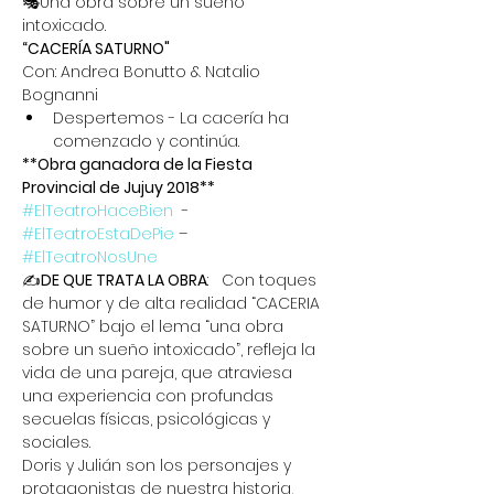
🎭Una obra sobre un sueño 
intoxicado.
“CACERÍA SATURNO"
Con: Andrea Bonutto & Natalio 
Bognanni
Despertemos - La cacería ha 
comenzado y continúa.
**Obra ganadora de la Fiesta 
Provincial de Jujuy 2018** 
#ElTeatroHaceBien
  - 
#ElTeatroEstaDePie
 – 
#ElTeatroNosUne
✍
DE QUE TRATA LA OBRA
:   Con toques 
de humor y de alta realidad “CACERIA 
SATURNO” bajo el lema “una obra 
sobre un sueño intoxicado”, refleja la 
vida de una pareja, que atraviesa 
una experiencia con profundas 
secuelas físicas, psicológicas y 
sociales.
Doris y Julián son los personajes y 
protagonistas de nuestra historia, 