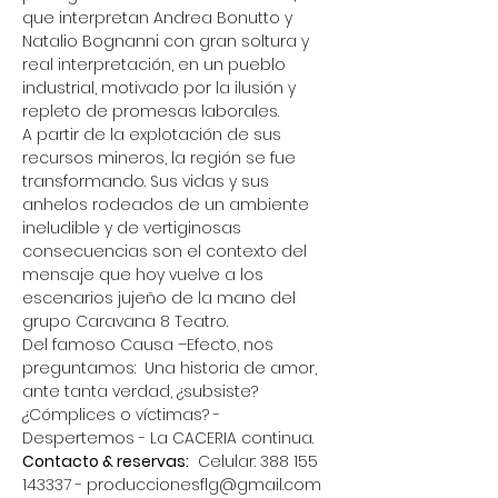
que interpretan Andrea Bonutto y 
Natalio Bognanni con gran soltura y 
real interpretación, en un pueblo 
industrial, motivado por la ilusión y 
repleto de promesas laborales. 
A partir de la explotación de sus 
recursos mineros, la región se fue 
transformando. Sus vidas y sus 
anhelos rodeados de un ambiente 
ineludible y de vertiginosas 
consecuencias son el contexto del 
mensaje que hoy vuelve a los 
escenarios jujeño de la mano del 
grupo Caravana 8 Teatro.  
Del famoso Causa –Efecto, nos 
preguntamos:  Una historia de amor, 
ante tanta verdad, ¿subsiste? 
¿Cómplices o víctimas? - 
Despertemos - La CACERIA continua.
Contacto & reservas:
  Celular: 388 155 
143337 - produccionesflg@gmail.com 