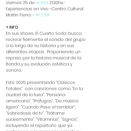
Viernes 25 de 
#abril
 21:30hs.- 
Experiencias en Vivo ~Centro Cultural 
Martin Fierro ~ 
#CCMF
+ INFO
En sus shows, El Cuarto Soda, busca 
recrear fielmente el sonido del grupo 
a lo largo de su historia y en sus 
diferentes etapas.  Proponiendo un 
repaso por la historia musical de la 
Banda y su evolución estética y 
sonora.
Este 2025 presentando “Clásicos 
Totales”  con canciones como “En la 
ciudad de la furia”, “Persiana 
americana”, “Prófugos”, “De música 
ligera”, “Cuando Pase el temblor”, 
“Sobredosis de tv”, “Trátame 
suavemente”, “Vitaminas”, “Signos”, 
incluyendo el repertorio que ya 