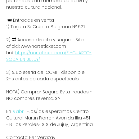
pertenece a la memoria colectiva y 
nuestra cultura nacional.
 🎟️ Entradas en venta:
1) Tarjeta SuCrédito: Belgrano N° 627
2) 🔜 Acceso directo y seguro:  Sitio 
oficial: www.norteticket.com
Link: 
https://norteticket.com/EL-CUARTO-
SODA-EN-JUJUY/
3) & Boletería del CCMF- disponible 
2hs antes de cada espectáculo.
NOTA) Comprar Seguro. Evita fraudes ~ 
NO compres reventa. SI?
En 
#abril
 ~Los/las esperamos Centro 
Cultural Martin Fierro - Avenida Illia 451 
- B. Los Perales- S. S. de Jujuy,  Argentina.
Contacto: Fer Verazay