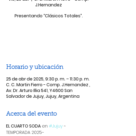
J.Hernandez
Presentando “Clásicos Totales”.
Las entradas no están a la venta
Ver otros eventos
Horario y ubicación
25 de abr de 2025, 9:30 p. m. – 11:30 p. m.
C. C. Martin Fierro - Comp. J.Hernandez ,
Av. Dr. Arturo Illia 541, Y4600 San
Salvador de Jujuy, Jujuy, Argentina
Acerca del evento
EL CUARTO SODA
 en 
#Jujuy
 ~ 
TEMPORADA 2025~