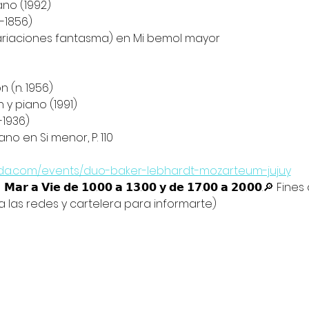
piano (1992)
-1856)
n (Variaciones fantasma) en Mi bemol mayor
 (n. 1956)
lin y piano (1991)
-1936)
piano en Si menor, P. 110
rada.com/events/duo-baker-lebhardt-mozarteum-jujuy
𝗿 𝗮 𝗩𝗶𝗲 𝗱𝗲 𝟭𝟬.𝟬𝟬 𝗮 𝟭𝟯.𝟬𝟬 𝘆 𝗱𝗲 𝟭𝟳.𝟬𝟬 𝗮 𝟮𝟬.𝟬𝟬.
a las redes y cartelera para informarte)