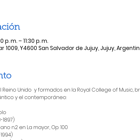
ación
 p. m. – 11:30 p. m.
ear 1009, Y4600 San Salvador de Jujuy, Jujuy, Argenti
nto
l Reino Unido  y formados en la Royal College of Music, 
ántico y el contemporáneo:
olo
-1897)
y piano n.2 en La mayor, Op. 100
-1994)