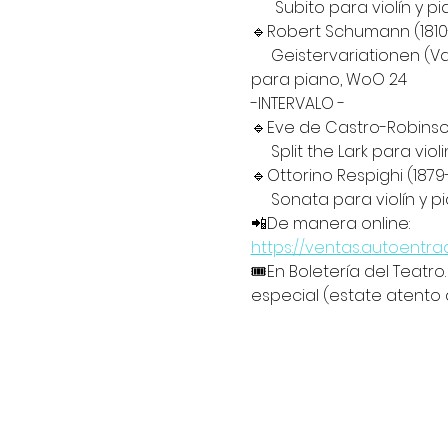
      Subito para violín y 
🔹️Robert Schumann (1810
     Geistervariatione
para piano, WoO 24
-INTERVALO -
🔹️Eve de Castro-Robinson
     Split the Lark para vio
🔹️Ottorino Respighi (1879
     Sonata para violín y 
📲De manera online:
https://ventas.autoent
🎟En Boletería del Teatro.  𝗠𝗮
especial (estate atento 