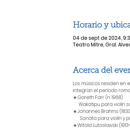
Horario y ubic
04 de sept de 2024, 9:30
Teatro Mitre, Gral. Alv
Acerca del eve
Los músicos residen en e
integran el período rom
🔹️Gareth Farr (n. 1968)
     Wakatipu para violín s
🔹️Johannes Brahms (1833
      Sonata para violín 
🔹️Witold Lutoslawski (1913