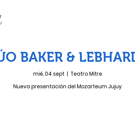
ÚO BAKER & LEBHAR
mié, 04 sept
  |  
Teatro Mitre
Nueva presentación del Mozarteum Jujuy
Las entradas no están a la venta
Ver otros eventos