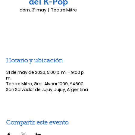
del K-Pop
dom, 31 may
  |  
Teatro Mitre
Las entradas no están a la venta
Ver otros eventos
Horario y ubicación
31 de may de 2026, 5:00 p. m. – 9:00 p.
m.
Teatro Mitre, Gral. Alvear 1009, Y4600
San Salvador de Jujuy, Jujuy, Argentina
Compartir este evento