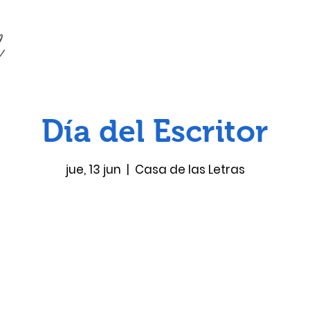
Día del Escritor
jue, 13 jun
  |  
Casa de las Letras
Las entradas no están a la venta
Ver otros eventos