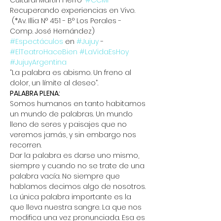
Cultural Martín Fierro" 
#CCMF
Recuperando experiencias en Vivo. 
 (*Av. Illia N° 451 - B° Los Perales - 
Comp. José Hernández)
#Espectáculos
 en 
#Jujuy
 - 
#ElTeatroHaceBien
#LaVidaEsHoy
#JujuyArgentina
“La palabra es abismo. Un freno al 
dolor, un límite al deseo”.
PALABRA PLENA:
Somos humanos en tanto habitamos 
un mundo de palabras. Un mundo 
lleno de seres y paisajes que no 
veremos jamás, y sin embargo nos 
recorren.
Dar la palabra es darse uno mismo, 
siempre y cuando no se trate de una 
palabra vacía. No siempre que 
hablamos decimos algo de nosotros. 
La única palabra importante es la 
que lleva nuestra sangre. La que nos 
modifica una vez pronunciada. Esa es 