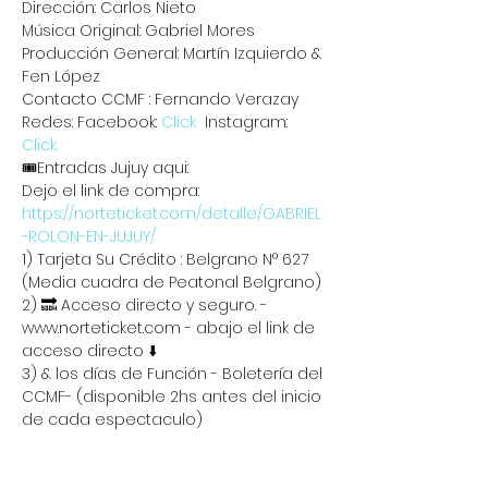
Dirección: Carlos Nieto
Música Original: Gabriel Mores
Producción General: Martín Izquierdo & 
Fen López
Contacto CCMF : Fernando Verazay
Redes: Facebook: 
Click
  Instagram: 
Click.
🎟️Entradas Jujuy aqui:
Dejo el link de compra: 
https://norteticket.com/detalle/GABRIEL
-ROLON-EN-JUJUY/
1) Tarjeta Su Crédito : Belgrano N° 627 
(Media cuadra de Peatonal Belgrano)
2) 🔜 Acceso directo y seguro. - 
www.norteticket.com - abajo el link de 
acceso directo ⬇️
3) & los días de Función - Boletería del 
CCMF- (disponible 2hs antes del inicio 
de cada espectaculo)