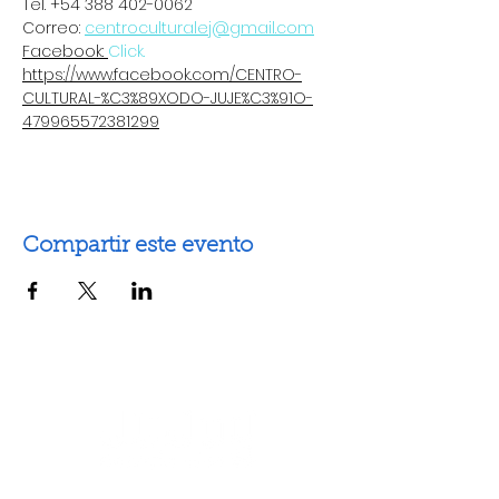
Tel. +54 388 402-0062
Correo: 
centroculturalej@gmail.com
Facebook: 
Click.
https://www.facebook.com/CENTRO-
CULTURAL-%C3%89XODO-JUJE%C3%91O-
479965572381299
Compartir este evento