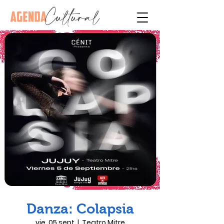
Danza: Colapsia
vie, 05 sept
  |  
Teatro Mitre