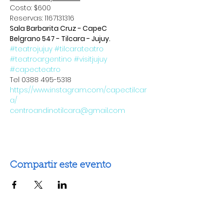
Costo: $600
Reservas: 1167131316
Sala Barbarita Cruz - CapeC
Belgrano 547 - Tilcara - Jujuy.
#teatrojujuy
#tilcarateatro
#teatroargentino
#visitjujuy
#capecteatro
Tel 0388 495-5318
https://www.instagram.com/capectilcar
a/
centroandinotilcara@gmail.com
Compartir este evento