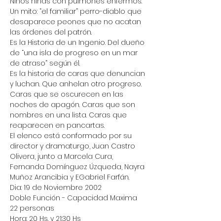
Niños niñas con pulmones enfermos. 
Un mito: “el familiar” perro-diablo que 
desaparece peones que no acatan 
las órdenes del patrón.
Es la Historia de un Ingenio. Del dueño 
de “una isla de progreso en un mar 
de atraso” según él.
Es la historia de caras que denuncian 
y luchan. Que anhelan otro progreso. 
Caras que se oscurecen en las 
noches de apagón. Caras que son 
nombres en una lista. Caras que 
reaparecen en pancartas.
El elenco está conformado por su 
director y dramaturgo, Juan Castro 
Olivera, junto a Marcela Cura, 
Fernanda Domínguez Úzqueda, Nayra 
Muñoz Arancibia y EGabriel Farfán.
Dia: 19 de Noviembre 2002
Doble Función - Capacidad Maxima 
22 personas
Hora: 20 Hs. y 21:30 Hs