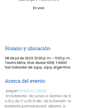
En vivo
Las entradas no están a la venta
Ver otros eventos
Horario y ubicación
08 de jul de 2023, 10:00 p. m. – 11:00 p. m.
Teatro Mitre, Gral. Alvear 1009, Y4600
San Salvador de Jujuy, Jujuy, Argentina
Acerca del evento
 Adquirí 
ENTRADAS ONLINE
 En boletería : de Lunes a Viernes de 9 
a 13 y de 17 a 20. El día  de la función  la 
boletería permanecerá  abierta  a 