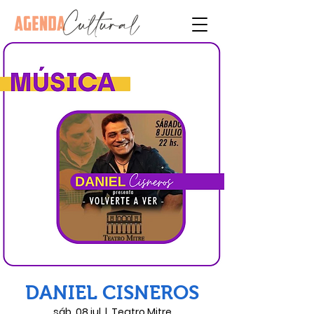
DANIEL CISNEROS
sáb, 08 jul
  |  
Teatro Mitre