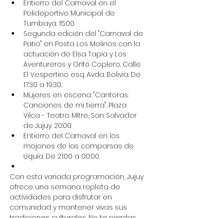
Entierro del Carnaval en el 
Polideportivo Municipal de 
Tumbaya. 15:00.
Segunda edición del "Carnaval de 
Patio" en Posta Los Molinos con la 
actuación de Elsa Tapia y Los 
Aventureros y Gritó Coplero. Calle 
El Vespertino esq. Avda. Bolivia. De 
17:30 a 19:30.
Mujeres en escena: "Cantoras: 
Canciones de mi tierra". Plaza 
Vilca - Teatro Mitre, San Salvador 
de Jujuy. 20:00.
Entierro del Carnaval en los 
mojones de las comparsas de 
Uquía. De 21:00 a 00:00.
Con esta variada programación, Jujuy 
ofrece una semana repleta de 
actividades para disfrutar en 
comunidad y mantener vivas sus 
tradiciones culturales. No te pierdas 